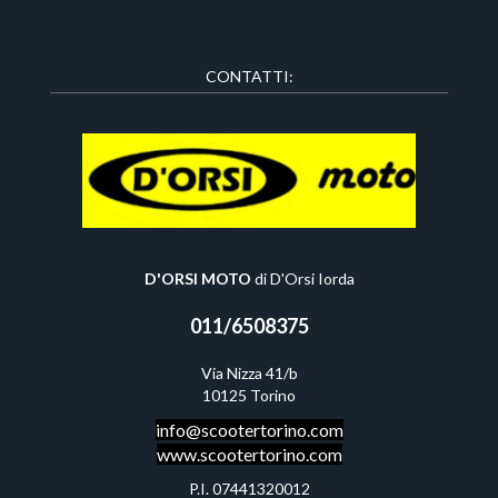
CONTATTI:
D'ORSI MOTO
di D'Orsi Iorda
011/6508375
Via Nizza 41/b
10125 Torino
info@scootertor
ino.com
www.scootertorino.com
P.I. 07441320012