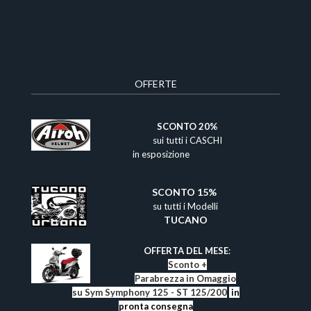
OFFERTE
​
SCONTO 20%
sui tutti i CASCHI
in esposizione
SCONTO 15%​
su tutti i Modelli
TUCANO
​
OFFERTA DEL MESE
:
Sconto +
Parabrezza in Omaggio
su Sym Symphony 125 - ST 125/200
in
pronta consegna