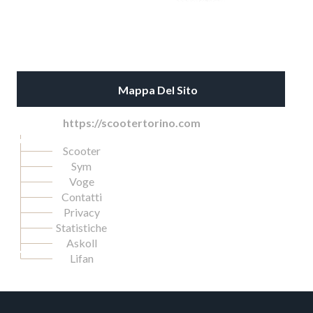
Mappa Del Sito
https://scootertorino.com
Scooter
Sym
Voge
Contatti
Privacy
Statistiche
Askoll
Lifan