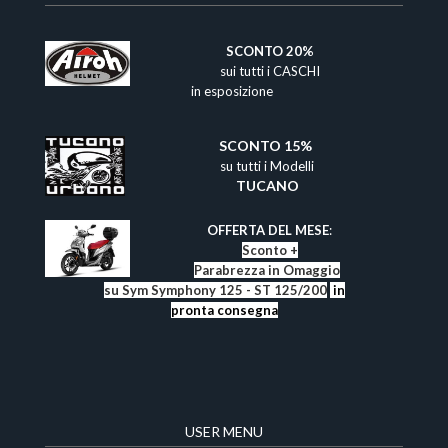
​
SCONTO 20%
sui tutti i CASCHI
in esposizione
SCONTO 15%​
su tutti i Modelli
TUCANO
​
OFFERTA DEL MESE
:
Sconto +
Parabrezza in Omaggio
su Sym Symphony 125 - ST 125/200
in
pronta consegna
USER MENU