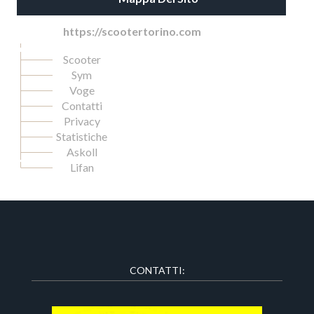
https://scootertorino.com
Scooter
Sym
Voge
Contatti
Privacy
Statistiche
Askoll
Lifan
CONTATTI: