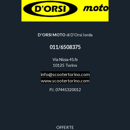
D'ORSI MOTO
di D'Orsi Iorda
011/6508375
Via Nizza 41/b
10125 Torino
info@scootertor
ino.com
www.scootertorino.com
P.I. 07441320012
OFFERTE