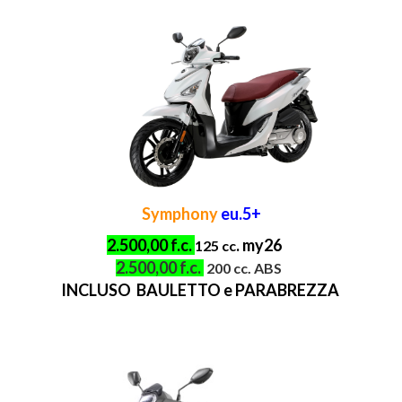
Symphony
eu.5+
2.500,00 f.c.
. my26
125 cc
2.500,00 f.c.
200 cc. ABS
INCLUSO BAULETTO e PARABREZZA