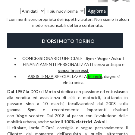
I commenti sono proprietà dei rispettivi autori. Non siamo in alcun
modo responsabili del loro contenuto.
D'ORSI MOTO TORINO
CONCESSIONARIO UFFICIALE
Sym - Voge -
Askoll
FINANZIAMENTI PERSONALIZZATI senza anticipo e
senza interessi
ASSISTENZA
SPECIALIZZATA
in sede
, diagnosi
elettronica.
Dal 1957 la D'Orsi Moto
si dedica con passione ed entusiasmo
alla vendita ed assistenza di cicli e motocicli, trattando in
passato sino a 10 marchi, focalizzandosi dal 2008 sulla
gamma
Sym
e recentemente importanti risultati
con
Voge
scooter
. Dal 2018 al passo con l'evoluzione delle
mobilità urbana, anche
veicoli 100% elettrici Askoll
Il titolare, Iorda D’Orsi, consiglia e segue personalmente il
Cliente: dal momento dell'acquisto a quello, altrettanto