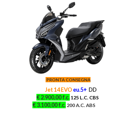
PRONTA CONSEGNA
Jet 14 EVO
eu.5+
DD
€ 2.900,00 f.c.
1
25
L.C.
CB
S
€ 3.100,00 f.c.
200 A.C.
ABS