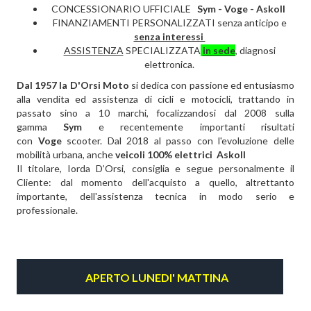
CONCESSIONARIO UFFICIALE
Sym - Voge -
Askoll
FINANZIAMENTI PERSONALIZZATI senza anticipo e
senza interessi
ASSISTENZA
SPECIALIZZATA
in sede
, diagnosi
elettronica.
Dal 1957 la D'Orsi Moto
si dedica con passione ed entusiasmo
alla vendita ed assistenza di cicli e motocicli, trattando in
passato sino a 10 marchi, focalizzandosi dal 2008 sulla
gamma
Sym
e recentemente importanti risultati
con
Voge
scooter
. Dal 2018 al passo con l'evoluzione delle
mobilità urbana, anche
veicoli 100% elettrici Askoll
Il titolare, Iorda D’Orsi, consiglia e segue personalmente il
Cliente: dal momento dell'acquisto a quello, altrettanto
importante, dell'assistenza tecnica in modo serio e
professionale.
APERTO LUNEDI' MATTINA