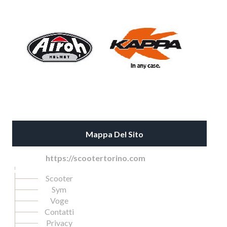
Mappa Del Sito
https://scootertorino.com
Scooter
Sym
Voge
Contatti
Privacy